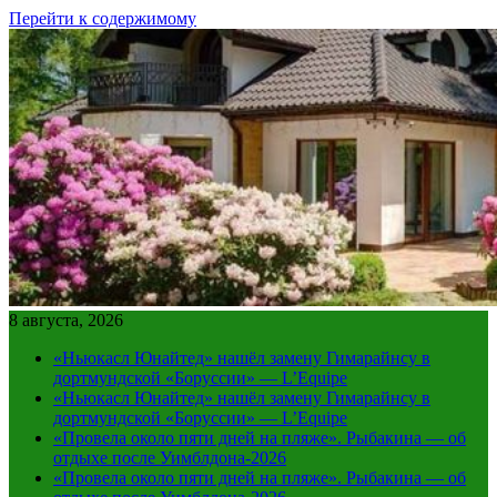
Перейти к содержимому
8 августа, 2026
«Ньюкасл Юнайтед» нашёл замену Гимарайнсу в
дортмундской «Боруссии» — L’Equipe
«Ньюкасл Юнайтед» нашёл замену Гимарайнсу в
дортмундской «Боруссии» — L’Equipe
«Провела около пяти дней на пляже». Рыбакина — об
отдыхе после Уимблдона-2026
«Провела около пяти дней на пляже». Рыбакина — об