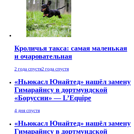
Кроличья такса: самая маленькая
и очаровательная
2 года спустя
2 года спустя
«Ньюкасл Юнайтед» нашёл замену
Гимарайнсу в дортмундской
«Боруссии» — L’Equipe
4 дня спустя
«Ньюкасл Юнайтед» нашёл замену
Гимарайнсу в дортмундской