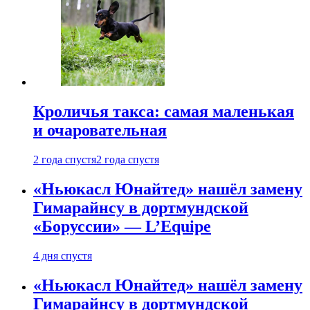
Кроличья такса: самая маленькая
и очаровательная
2 года спустя
2 года спустя
«Ньюкасл Юнайтед» нашёл замену
Гимарайнсу в дортмундской
«Боруссии» — L’Equipe
4 дня спустя
«Ньюкасл Юнайтед» нашёл замену
Гимарайнсу в дортмундской