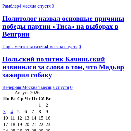
Рамблер
4 месяца спустя
0
Политолог назвал основные причины
победы партии «Тиса» на выборах в
Венгрии
Парламентская газета
4 месяца спустя
0
Польский политик Качиньский
извинился за слова о том, что Мадьяр
зажарил собаку
Вечерняя Москва
4 месяца спустя
0
Август 2026
Пн
Вт
Ср
Чт
Пт
Сб
Вс
1
2
3
4
5
6
7
8
9
10
11
12
13
14
15
16
17
18
19
20
21
22
23
24
25
26
27
28
29
30