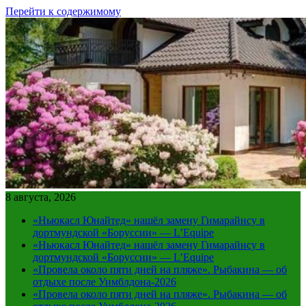
Перейти к содержимому
8 августа, 2026
«Ньюкасл Юнайтед» нашёл замену Гимарайнсу в
дортмундской «Боруссии» — L’Equipe
«Ньюкасл Юнайтед» нашёл замену Гимарайнсу в
дортмундской «Боруссии» — L’Equipe
«Провела около пяти дней на пляже». Рыбакина — об
отдыхе после Уимблдона-2026
«Провела около пяти дней на пляже». Рыбакина — об