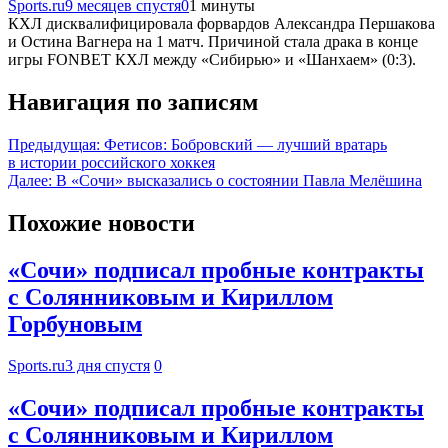
Sports.ru
9 месяцев спустя
0
1 минуты
КХЛ дисквалифицировала форвардов Александра Першакова
и Остина Вагнера на 1 матч. Причиной стала драка в конце
игры FONBET КХЛ между «Сибирью» и «Шанхаем» (0:3).
Навигация по записям
Предыдущая:
Фетисов: Бобровский — лучший вратарь
в истории российского хоккея
Далее:
В «Сочи» высказались о состоянии Павла Мелёшина
Похожие новости
«Сочи» подписал пробные контракты
с Солянниковым и Кириллом
Горбуновым
Sports.ru
3 дня спустя
0
«Сочи» подписал пробные контракты
с Солянниковым и Кириллом