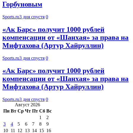
Горбуновым
Sports.ru
3 дня спустя
0
«Ак Барс» получит 1000 рублей
компенсации от «Шанхая» за права на
Мифтахова (Артур Хайруллин)
Sports.ru
3 дня спустя
0
«Ак Барс» получит 1000 рублей
компенсации от «Шанхая» за права на
Мифтахова (Артур Хайруллин)
Sports.ru
3 дня спустя
0
Август 2026
Пн
Вт
Ср
Чт
Пт
Сб
Вс
1
2
3
4
5
6
7
8
9
10
11
12
13
14
15
16