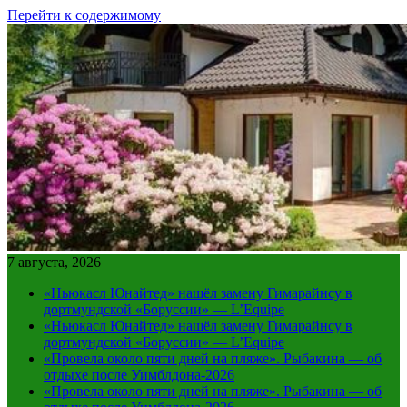
Перейти к содержимому
7 августа, 2026
«Ньюкасл Юнайтед» нашёл замену Гимарайнсу в
дортмундской «Боруссии» — L’Equipe
«Ньюкасл Юнайтед» нашёл замену Гимарайнсу в
дортмундской «Боруссии» — L’Equipe
«Провела около пяти дней на пляже». Рыбакина — об
отдыхе после Уимблдона-2026
«Провела около пяти дней на пляже». Рыбакина — об