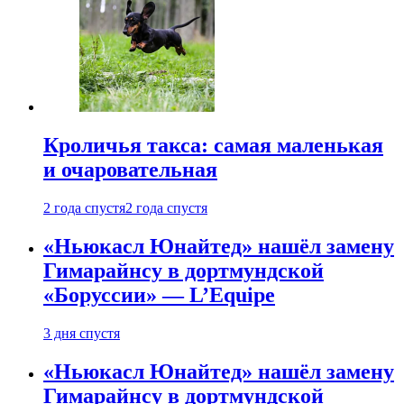
Кроличья такса: самая маленькая
и очаровательная
2 года спустя
2 года спустя
«Ньюкасл Юнайтед» нашёл замену
Гимарайнсу в дортмундской
«Боруссии» — L’Equipe
3 дня спустя
«Ньюкасл Юнайтед» нашёл замену
Гимарайнсу в дортмундской