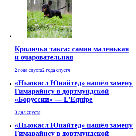
Кроличья такса: самая маленькая
и очаровательная
2 года спустя
2 года спустя
«Ньюкасл Юнайтед» нашёл замену
Гимарайнсу в дортмундской
«Боруссии» — L’Equipe
3 дня спустя
«Ньюкасл Юнайтед» нашёл замену
Гимарайнсу в дортмундской