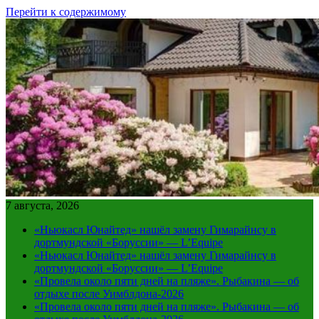
Перейти к содержимому
7 августа, 2026
«Ньюкасл Юнайтед» нашёл замену Гимарайнсу в
дортмундской «Боруссии» — L’Equipe
«Ньюкасл Юнайтед» нашёл замену Гимарайнсу в
дортмундской «Боруссии» — L’Equipe
«Провела около пяти дней на пляже». Рыбакина — об
отдыхе после Уимблдона-2026
«Провела около пяти дней на пляже». Рыбакина — об