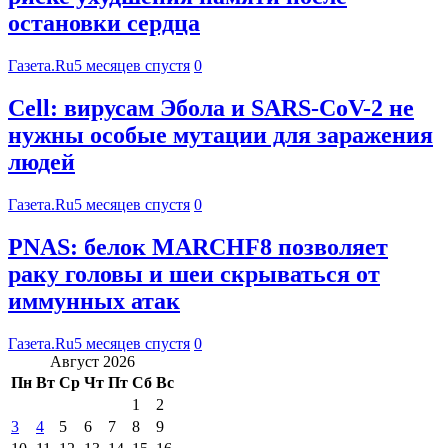
остановки сердца
Газета.Ru
5 месяцев спустя
0
Cell: вирусам Эбола и SARS-CoV-2 не
нужны особые мутации для заражения
людей
Газета.Ru
5 месяцев спустя
0
PNAS: белок MARCHF8 позволяет
раку головы и шеи скрываться от
иммунных атак
Газета.Ru
5 месяцев спустя
0
Август 2026
Пн
Вт
Ср
Чт
Пт
Сб
Вс
1
2
3
4
5
6
7
8
9