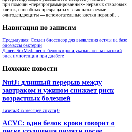
при помощи «перепрограммированных» нервных стволовых
клеток, способных превращаться в так называемые
олигодендроциты — вспомогательные клетки нервной…
Навигация по записям
Предыдущая:
Создан биосенсор для выявления астмы на базе
биомассы бактерий
Далее:
SexMed: шесть белков крови указывают на высокий
риск импотенции при диабете
Похожие новости
NutJ: длинный перерыв между
завтраком и ужином снижает риск
возрастных болезней
Газета.Ru
5 месяцев спустя
0
ACVC: один белок крови говорит о
риске ухудшения памяти после