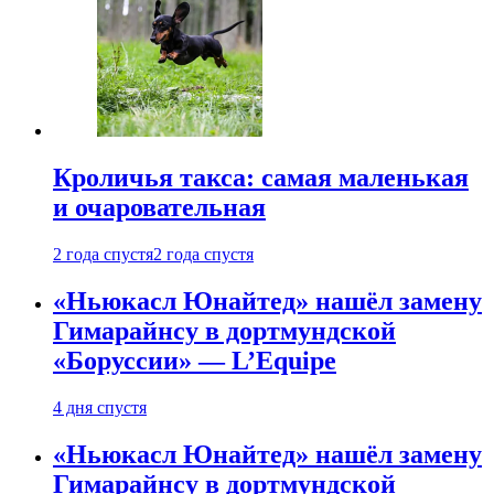
Кроличья такса: самая маленькая
и очаровательная
2 года спустя
2 года спустя
«Ньюкасл Юнайтед» нашёл замену
Гимарайнсу в дортмундской
«Боруссии» — L’Equipe
4 дня спустя
«Ньюкасл Юнайтед» нашёл замену
Гимарайнсу в дортмундской