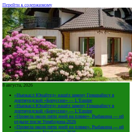
Перейти к содержимому
8 августа, 2026
«Ньюкасл Юнайтед» нашёл замену Гимарайнсу в
дортмундской «Боруссии» — L’Equipe
«Ньюкасл Юнайтед» нашёл замену Гимарайнсу в
дортмундской «Боруссии» — L’Equipe
«Провела около пяти дней на пляже». Рыбакина — об
отдыхе после Уимблдона-2026
«Провела около пяти дней на пляже». Рыбакина — об