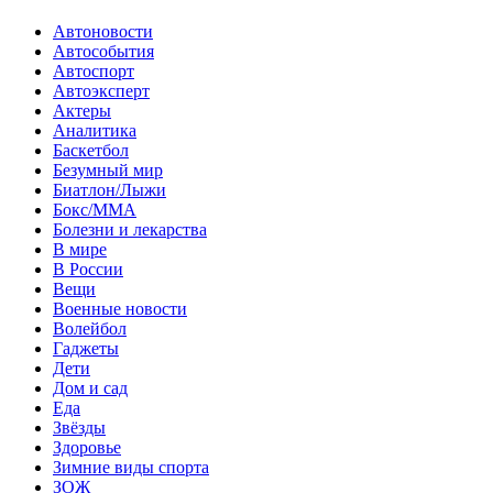
Автоновости
Автособытия
Автоспорт
Автоэксперт
Актеры
Аналитика
Баскетбол
Безумный мир
Биатлон/Лыжи
Бокс/MMA
Болезни и лекарства
В мире
В России
Вещи
Военные новости
Волейбол
Гаджеты
Дети
Дом и сад
Еда
Звёзды
Здоровье
Зимние виды спорта
ЗОЖ