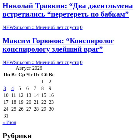
Николай Травкин: “Два джентльмена
встретились “перетереть по бабкам”
NEWSru.com :: Мнения
5 лет спустя
0
Максим Горюнов: “Конспиролог
конспирологу злейший враг”
NEWSru.com :: Мнения
5 лет спустя
0
Август 2026
Пн
Вт
Ср
Чт
Пт
Сб
Вс
1
2
3
4
5
6
7
8
9
10
11
12
13
14
15
16
17
18
19
20
21
22
23
24
25
26
27
28
29
30
31
« Июл
Рубрики