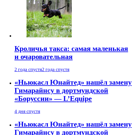
Кроличья такса: самая маленькая
и очаровательная
2 года спустя
2 года спустя
«Ньюкасл Юнайтед» нашёл замену
Гимарайнсу в дортмундской
«Боруссии» — L’Equipe
4 дня спустя
«Ньюкасл Юнайтед» нашёл замену
Гимарайнсу в дортмундской