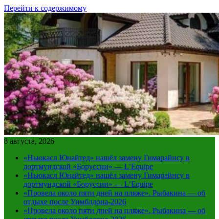
Перейти к содержимому
8 августа, 2026
«Ньюкасл Юнайтед» нашёл замену Гимарайнсу в
дортмундской «Боруссии» — L’Equipe
«Ньюкасл Юнайтед» нашёл замену Гимарайнсу в
дортмундской «Боруссии» — L’Equipe
«Провела около пяти дней на пляже». Рыбакина — об
отдыхе после Уимблдона-2026
«Провела около пяти дней на пляже». Рыбакина — об