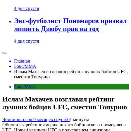
4 дня спустя
Экс-футболист Пономарев призвал
лишить Дзюбу прав на год
4 дня спустя
Главная
Бокс/MMA
Ислам Махачев возглавил рейтинг лучших бойцов UFC,
сместив Топурию
Бокс/MMA
Ислам Махачев возглавил рейтинг
лучших бойцов UFC, сместив Топурию
Чемпионат.com
9 месяцев спустя
0
1 минуты
Обновился рейтинг американского бойцовского промоушена
UFC. Новый чемпион UFC в полусреднем дивизионе