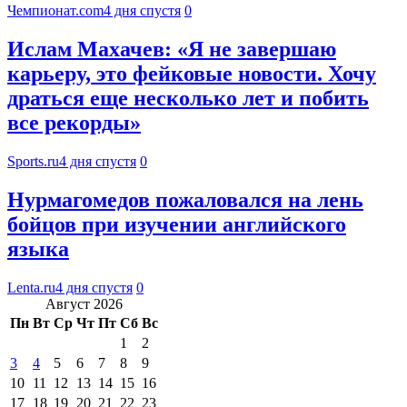
Чемпионат.com
4 дня спустя
0
Ислам Махачев: «Я не завершаю
карьеру, это фейковые новости. Хочу
драться еще несколько лет и побить
все рекорды»
Sports.ru
4 дня спустя
0
Нурмагомедов пожаловался на лень
бойцов при изучении английского
языка
Lenta.ru
4 дня спустя
0
Август 2026
Пн
Вт
Ср
Чт
Пт
Сб
Вс
1
2
3
4
5
6
7
8
9
10
11
12
13
14
15
16
17
18
19
20
21
22
23