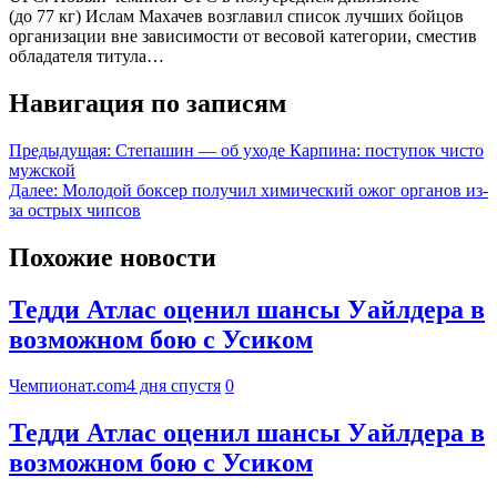
(до 77 кг) Ислам Махачев возглавил список лучших бойцов
организации вне зависимости от весовой категории, сместив
обладателя титула…
Навигация по записям
Предыдущая:
Степашин — об уходе Карпина: поступок чисто
мужской
Далее:
Молодой боксер получил химический ожог органов из-
за острых чипсов
Похожие новости
Тедди Атлас оценил шансы Уайлдера в
возможном бою с Усиком
Чемпионат.com
4 дня спустя
0
Тедди Атлас оценил шансы Уайлдера в
возможном бою с Усиком