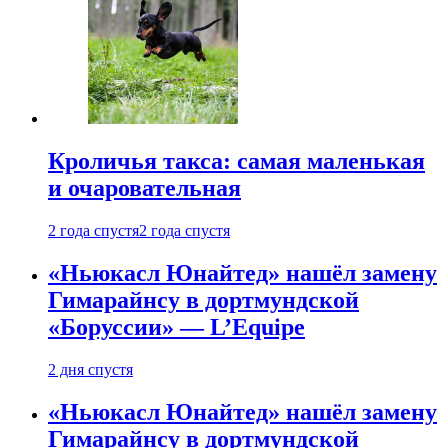
Кроличья такса: самая маленькая
и очаровательная
2 года спустя
2 года спустя
«Ньюкасл Юнайтед» нашёл замену
Гимарайнсу в дортмундской
«Боруссии» — L’Equipe
2 дня спустя
«Ньюкасл Юнайтед» нашёл замену
Гимарайнсу в дортмундской