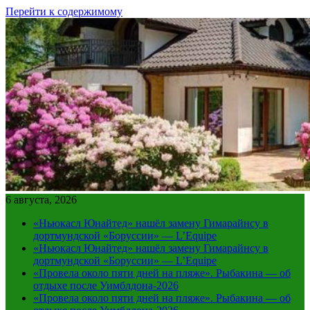
Перейти к содержимому
6 августа, 2026
«Ньюкасл Юнайтед» нашёл замену Гимарайнсу в
дортмундской «Боруссии» — L’Equipe
«Ньюкасл Юнайтед» нашёл замену Гимарайнсу в
дортмундской «Боруссии» — L’Equipe
«Провела около пяти дней на пляже». Рыбакина — об
отдыхе после Уимблдона-2026
«Провела около пяти дней на пляже». Рыбакина — об