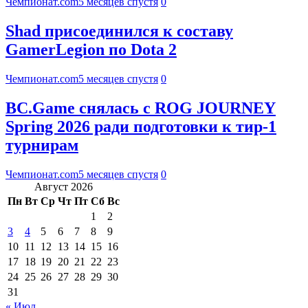
Чемпионат.com
5 месяцев спустя
0
Shad присоединился к составу
GamerLegion по Dota 2
Чемпионат.com
5 месяцев спустя
0
BC.Game снялась с ROG JOURNEY
Spring 2026 ради подготовки к тир-1
турнирам
Чемпионат.com
5 месяцев спустя
0
Август 2026
Пн
Вт
Ср
Чт
Пт
Сб
Вс
1
2
3
4
5
6
7
8
9
10
11
12
13
14
15
16
17
18
19
20
21
22
23
24
25
26
27
28
29
30
31
« Июл