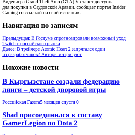
Видеоигра Grand Theft Auto (GTA) V станет доступна
для покупки в Саудовской Аравии, сообщает портал Insider
Gaming со ссылкой на свой источник.
Навигация по записям
Предыдущая:
В Госдуме спрогнозировали возможный уход
Twitch с российского рынка
Далее:
В трейлере Atomic Heart 2 запрятался один
из разработчиков? Авторы интригуют
Похожие новости
В Кыргызстане создали федерацию
лянги – детской дворовой игры
Российская Газета
5 месяцев спустя
0
Shad присоединился к составу
GamerLegion по Dota 2