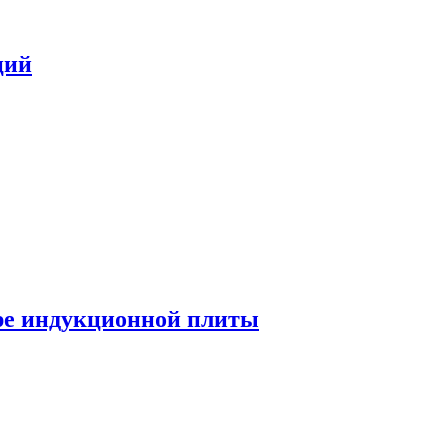
ций
ре индукционной плиты