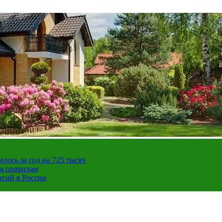
ось за год на 725 тысяч
ым правилам
нсий в России