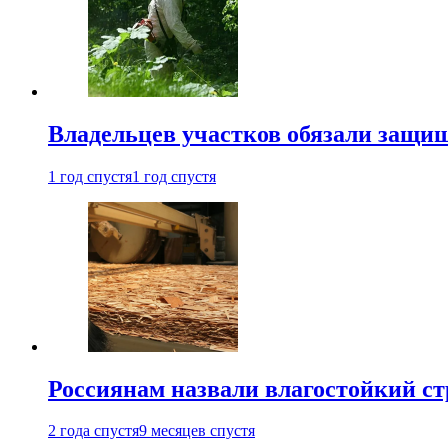
Владельцев участков обязали защи
1 год спустя
1 год спустя
Россиянам назвали влагостойкий с
2 года спустя
9 месяцев спустя