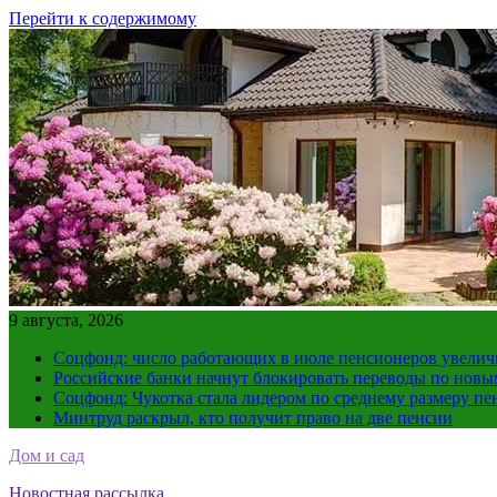
Перейти к содержимому
9 августа, 2026
Соцфонд: число работающих в июле пенсионеров увеличил
Российские банки начнут блокировать переводы по нов
Соцфонд: Чукотка стала лидером по среднему размеру пе
Минтруд раскрыл, кто получит право на две пенсии
Дом и сад
Новостная рассылка