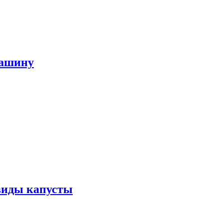
машину
виды капусты