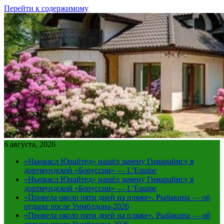
Перейти к содержимому
6 августа, 2026
«Ньюкасл Юнайтед» нашёл замену Гимарайнсу в
дортмундской «Боруссии» — L’Equipe
«Ньюкасл Юнайтед» нашёл замену Гимарайнсу в
дортмундской «Боруссии» — L’Equipe
«Провела около пяти дней на пляже». Рыбакина — об
отдыхе после Уимблдона-2026
«Провела около пяти дней на пляже». Рыбакина — об