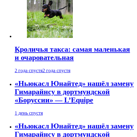
Кроличья такса: самая маленькая
и очаровательная
2 года спустя
2 года спустя
«Ньюкасл Юнайтед» нашёл замену
Гимарайнсу в дортмундской
«Боруссии» — L’Equipe
1 день спустя
«Ньюкасл Юнайтед» нашёл замену
Гимарайнсу в дортмундской