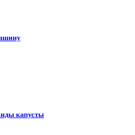
машину
виды капусты