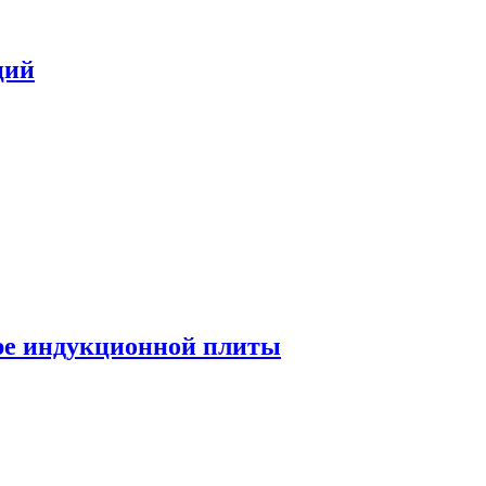
ций
ре индукционной плиты