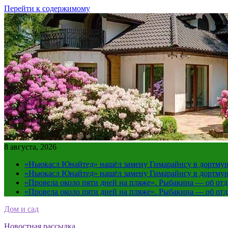
Перейти к содержимому
8 августа, 2026
«Ньюкасл Юнайтед» нашёл замену Гимарайнсу в дортмун
«Ньюкасл Юнайтед» нашёл замену Гимарайнсу в дортмун
«Провела около пяти дней на пляже». Рыбакина — об от
«Провела около пяти дней на пляже». Рыбакина — об от
Дом и сад
Новостная рассылка