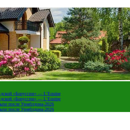
дской «Боруссии» — L’Equipe
дской «Боруссии» — L’Equipe
дыхе после Уимблдона-2026
дыхе после Уимблдона-2026