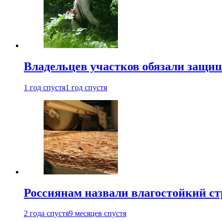
Владельцев участков обязали защи
1 год спустя
1 год спустя
Россиянам назвали влагостойкий с
2 года спустя
9 месяцев спустя