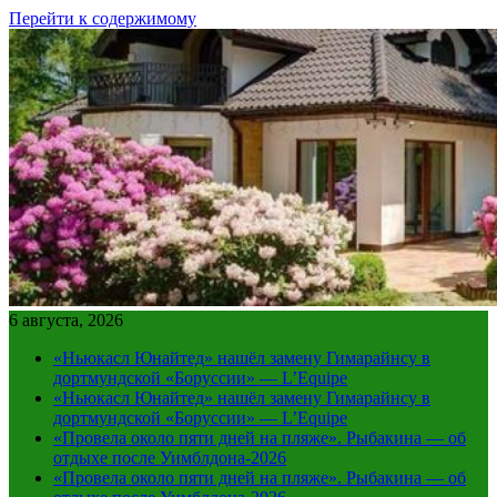
Перейти к содержимому
6 августа, 2026
«Ньюкасл Юнайтед» нашёл замену Гимарайнсу в
дортмундской «Боруссии» — L’Equipe
«Ньюкасл Юнайтед» нашёл замену Гимарайнсу в
дортмундской «Боруссии» — L’Equipe
«Провела около пяти дней на пляже». Рыбакина — об
отдыхе после Уимблдона-2026
«Провела около пяти дней на пляже». Рыбакина — об