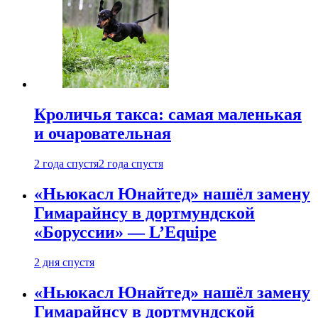
Кроличья такса: самая маленькая
и очаровательная
2 года спустя
2 года спустя
«Ньюкасл Юнайтед» нашёл замену
Гимарайнсу в дортмундской
«Боруссии» — L’Equipe
2 дня спустя
«Ньюкасл Юнайтед» нашёл замену
Гимарайнсу в дортмундской