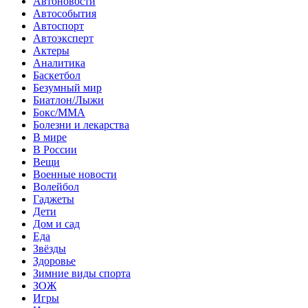
Автоновости
Автособытия
Автоспорт
Автоэксперт
Актеры
Аналитика
Баскетбол
Безумный мир
Биатлон/Лыжи
Бокс/MMA
Болезни и лекарства
В мире
В России
Вещи
Военные новости
Волейбол
Гаджеты
Дети
Дом и сад
Еда
Звёзды
Здоровье
Зимние виды спорта
ЗОЖ
Игры