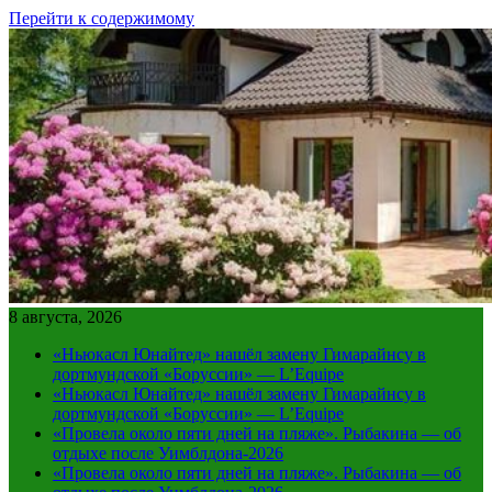
Перейти к содержимому
8 августа, 2026
«Ньюкасл Юнайтед» нашёл замену Гимарайнсу в
дортмундской «Боруссии» — L’Equipe
«Ньюкасл Юнайтед» нашёл замену Гимарайнсу в
дортмундской «Боруссии» — L’Equipe
«Провела около пяти дней на пляже». Рыбакина — об
отдыхе после Уимблдона-2026
«Провела около пяти дней на пляже». Рыбакина — об