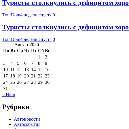
Туристы столкнулись с дефицитом хор
TourDom
4 недели спустя
0
Туристы столкнулись с дефицитом хор
TourDom
4 недели спустя
0
Август 2026
Пн
Вт
Ср
Чт
Пт
Сб
Вс
1
2
3
4
5
6
7
8
9
10
11
12
13
14
15
16
17
18
19
20
21
22
23
24
25
26
27
28
29
30
31
« Июл
Рубрики
Автоновости
Автособытия