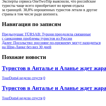
Эксперты сервиса OneTwoTrip выяснили, что российские
туристы чаще всего приобретают во время отдыха
за границей. 38,8% опрошенных туристов летали в другие
страны в том числе ради шопинга.
Навигация по записям
Предыдущая:
TÜRSAB: Турция преодолела связанные
с санкциями проблемы туристов из России
Далее:
Посольство: россияне по-прежнему могут находиться
на Шри-Ланке без виз 30 дней
Похожие новости
Туристов в Анталье и Аланье ждет жара 
TourDom
4 недели спустя
0
Туристов в Анталье и Аланье ждет жара 
TourDom
4 недели спустя
0