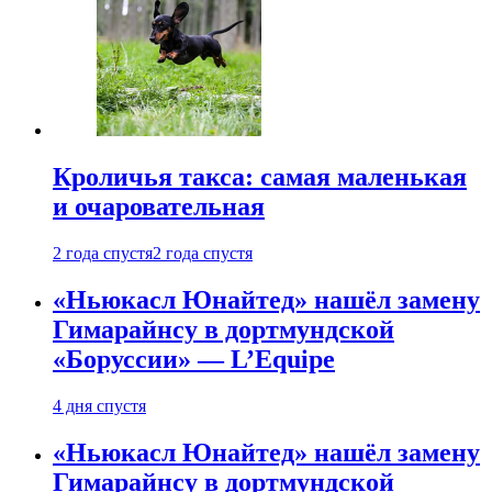
Кроличья такса: самая маленькая
и очаровательная
2 года спустя
2 года спустя
«Ньюкасл Юнайтед» нашёл замену
Гимарайнсу в дортмундской
«Боруссии» — L’Equipe
4 дня спустя
«Ньюкасл Юнайтед» нашёл замену
Гимарайнсу в дортмундской