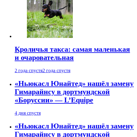
Кроличья такса: самая маленькая
и очаровательная
2 года спустя
2 года спустя
«Ньюкасл Юнайтед» нашёл замену
Гимарайнсу в дортмундской
«Боруссии» — L’Equipe
4 дня спустя
«Ньюкасл Юнайтед» нашёл замену
Гимарайнсу в дортмундской