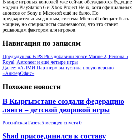
В мире игровых консолей уже сейчас обсуждаются будущие
модели PlayStation 6 и Xbox Project Helix, хотя официальных
анонсов от Sony и Microsoft ещё не было. По
предварительным данным, система Microsoft обещает быть
мощнее, но специалисты сомневаются, что это станет
решающим фактором для игроков.
Навигация по записям
Предыдущая:
В PS Plus добавили Space Marine 2, Persona 5
Royal, Astroneer и ещё четыре игры
Далее:
«АЛМИ Партнер» выпустила новую версию
«АльтерОфис»
Похожие новости
В Кыргызстане создали федерацию
лянги – детской дворовой игры
Российская Газета
5 месяцев спустя
0
Shad присоединился к составу