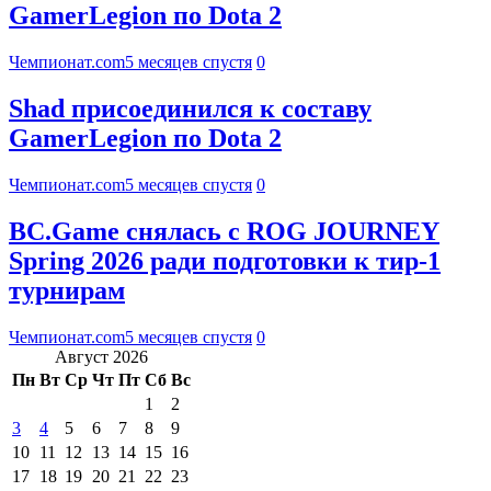
GamerLegion по Dota 2
Чемпионат.com
5 месяцев спустя
0
Shad присоединился к составу
GamerLegion по Dota 2
Чемпионат.com
5 месяцев спустя
0
BC.Game снялась с ROG JOURNEY
Spring 2026 ради подготовки к тир-1
турнирам
Чемпионат.com
5 месяцев спустя
0
Август 2026
Пн
Вт
Ср
Чт
Пт
Сб
Вс
1
2
3
4
5
6
7
8
9
10
11
12
13
14
15
16
17
18
19
20
21
22
23