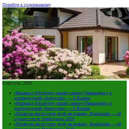
Перейти к содержимому
8 августа, 2026
«Ньюкасл Юнайтед» нашёл замену Гимарайнсу в
дортмундской «Боруссии» — L’Equipe
«Ньюкасл Юнайтед» нашёл замену Гимарайнсу в
дортмундской «Боруссии» — L’Equipe
«Провела около пяти дней на пляже». Рыбакина — об
отдыхе после Уимблдона-2026
«Провела около пяти дней на пляже». Рыбакина — об