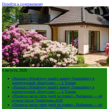
Перейти к содержимому
6 августа, 2026
«Ньюкасл Юнайтед» нашёл замену Гимарайнсу в
дортмундской «Боруссии» — L’Equipe
«Ньюкасл Юнайтед» нашёл замену Гимарайнсу в
дортмундской «Боруссии» — L’Equipe
«Провела около пяти дней на пляже». Рыбакина — об
отдыхе после Уимблдона-2026
«Провела около пяти дней на пляже». Рыбакина — об