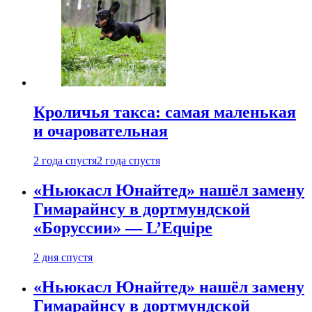
Кроличья такса: самая маленькая
и очаровательная
2 года спустя
2 года спустя
«Ньюкасл Юнайтед» нашёл замену
Гимарайнсу в дортмундской
«Боруссии» — L’Equipe
2 дня спустя
«Ньюкасл Юнайтед» нашёл замену
Гимарайнсу в дортмундской