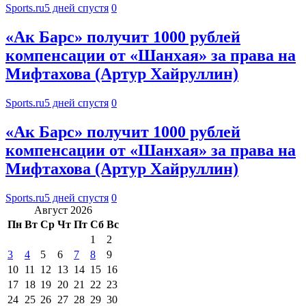
Sports.ru
5 дней спустя
0
«Ак Барс» получит 1000 рублей
компенсации от «Шанхая» за права на
Мифтахова (Артур Хайруллин)
Sports.ru
5 дней спустя
0
«Ак Барс» получит 1000 рублей
компенсации от «Шанхая» за права на
Мифтахова (Артур Хайруллин)
Sports.ru
5 дней спустя
0
Август 2026
Пн
Вт
Ср
Чт
Пт
Сб
Вс
1
2
3
4
5
6
7
8
9
10
11
12
13
14
15
16
17
18
19
20
21
22
23
24
25
26
27
28
29
30