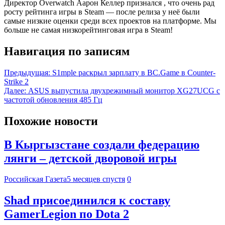
Директор Overwatch Аарон Келлер признался , что очень рад
росту рейтинга игры в Steam — после релиза у неё были
самые низкие оценки среди всех проектов на платформе. Мы
больше не самая низкорейтинговая игра в Steam!
Навигация по записям
Предыдущая:
S1mple раскрыл зарплату в BC.Game в Counter-
Strike 2
Далее:
ASUS выпустила двухрежимный монитор XG27UCG с
частотой обновления 485 Гц
Похожие новости
В Кыргызстане создали федерацию
лянги – детской дворовой игры
Российская Газета
5 месяцев спустя
0
Shad присоединился к составу
GamerLegion по Dota 2