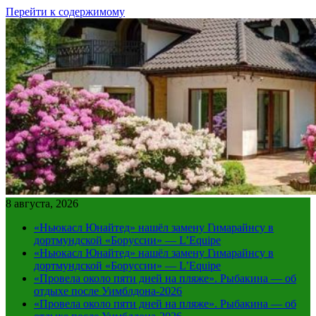
Перейти к содержимому
8 августа, 2026
«Ньюкасл Юнайтед» нашёл замену Гимарайнсу в
дортмундской «Боруссии» — L’Equipe
«Ньюкасл Юнайтед» нашёл замену Гимарайнсу в
дортмундской «Боруссии» — L’Equipe
«Провела около пяти дней на пляже». Рыбакина — об
отдыхе после Уимблдона-2026
«Провела около пяти дней на пляже». Рыбакина — об