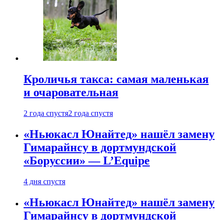
Кроличья такса: самая маленькая
и очаровательная
2 года спустя
2 года спустя
«Ньюкасл Юнайтед» нашёл замену
Гимарайнсу в дортмундской
«Боруссии» — L’Equipe
4 дня спустя
«Ньюкасл Юнайтед» нашёл замену
Гимарайнсу в дортмундской