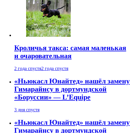
Кроличья такса: самая маленькая
и очаровательная
2 года спустя
2 года спустя
«Ньюкасл Юнайтед» нашёл замену
Гимарайнсу в дортмундской
«Боруссии» — L’Equipe
3 дня спустя
«Ньюкасл Юнайтед» нашёл замену
Гимарайнсу в дортмундской