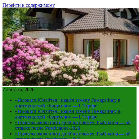
Перейти к содержимому
7 августа, 2026
«Ньюкасл Юнайтед» нашёл замену Гимарайнсу в
дортмундской «Боруссии» — L’Equipe
«Ньюкасл Юнайтед» нашёл замену Гимарайнсу в
дортмундской «Боруссии» — L’Equipe
«Провела около пяти дней на пляже». Рыбакина — об
отдыхе после Уимблдона-2026
«Провела около пяти дней на пляже». Рыбакина — об