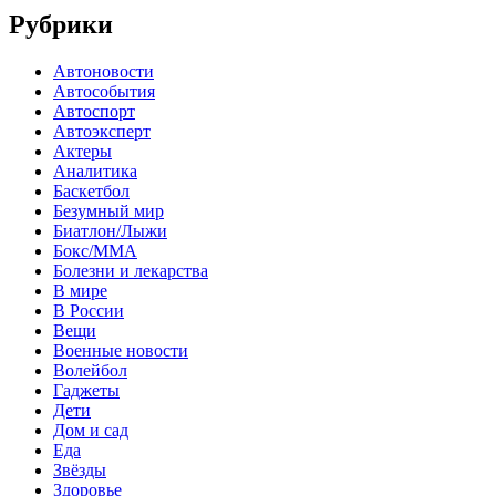
Рубрики
Автоновости
Автособытия
Автоспорт
Автоэксперт
Актеры
Аналитика
Баскетбол
Безумный мир
Биатлон/Лыжи
Бокс/MMA
Болезни и лекарства
В мире
В России
Вещи
Военные новости
Волейбол
Гаджеты
Дети
Дом и сад
Еда
Звёзды
Здоровье