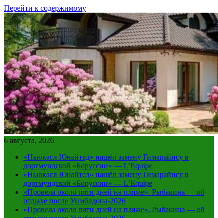
Перейти к содержимому
6 августа, 2026
«Ньюкасл Юнайтед» нашёл замену Гимарайнсу в
дортмундской «Боруссии» — L’Equipe
«Ньюкасл Юнайтед» нашёл замену Гимарайнсу в
дортмундской «Боруссии» — L’Equipe
«Провела около пяти дней на пляже». Рыбакина — об
отдыхе после Уимблдона-2026
«Провела около пяти дней на пляже». Рыбакина — об