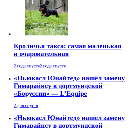
Кроличья такса: самая маленькая
и очаровательная
2 года спустя
2 года спустя
«Ньюкасл Юнайтед» нашёл замену
Гимарайнсу в дортмундской
«Боруссии» — L’Equipe
2 дня спустя
«Ньюкасл Юнайтед» нашёл замену
Гимарайнсу в дортмундской