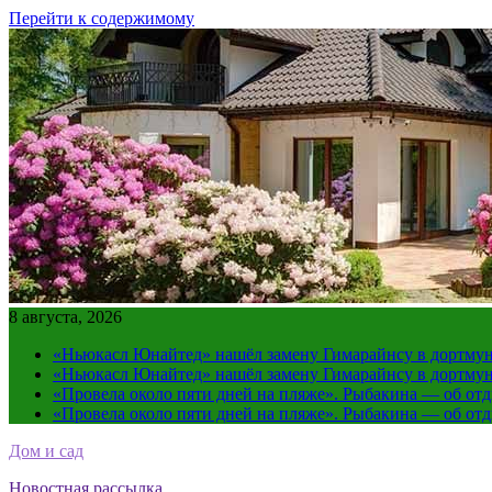
Перейти к содержимому
8 августа, 2026
«Ньюкасл Юнайтед» нашёл замену Гимарайнсу в дортмун
«Ньюкасл Юнайтед» нашёл замену Гимарайнсу в дортмун
«Провела около пяти дней на пляже». Рыбакина — об от
«Провела около пяти дней на пляже». Рыбакина — об от
Дом и сад
Новостная рассылка