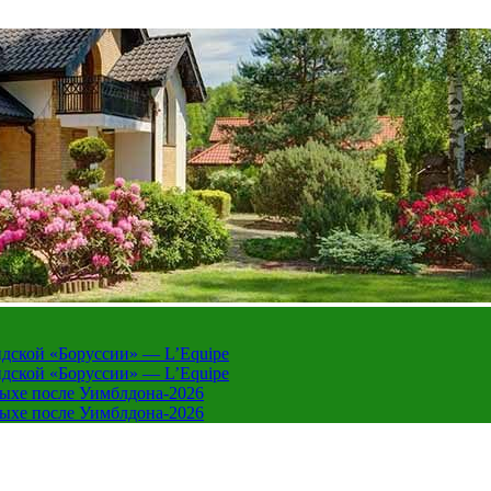
дской «Боруссии» — L’Equipe
дской «Боруссии» — L’Equipe
дыхе после Уимблдона-2026
дыхе после Уимблдона-2026