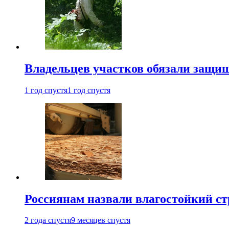
Владельцев участков обязали защи
1 год спустя
1 год спустя
Россиянам назвали влагостойкий с
2 года спустя
9 месяцев спустя