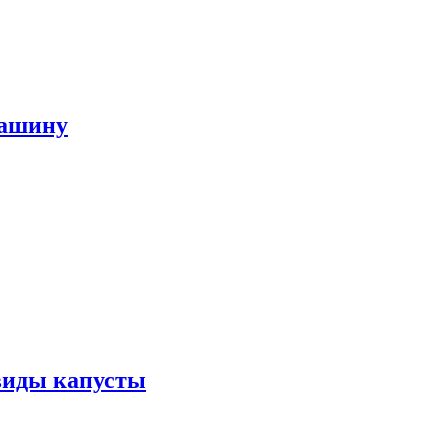
машину
виды капусты