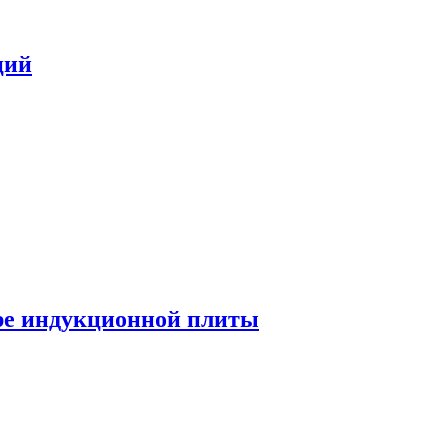
ций
ре индукционной плиты