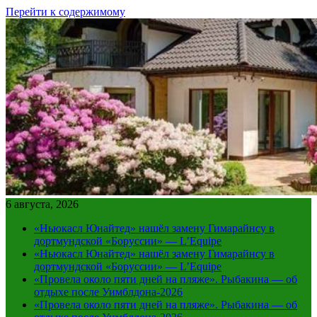
Перейти к содержимому
6 августа, 2026
«Ньюкасл Юнайтед» нашёл замену Гимарайнсу в
дортмундской «Боруссии» — L’Equipe
«Ньюкасл Юнайтед» нашёл замену Гимарайнсу в
дортмундской «Боруссии» — L’Equipe
«Провела около пяти дней на пляже». Рыбакина — об
отдыхе после Уимблдона-2026
«Провела около пяти дней на пляже». Рыбакина — об