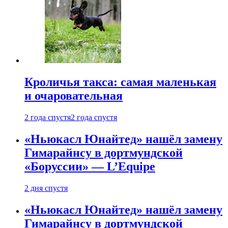
Кроличья такса: самая маленькая
и очаровательная
2 года спустя
2 года спустя
«Ньюкасл Юнайтед» нашёл замену
Гимарайнсу в дортмундской
«Боруссии» — L’Equipe
2 дня спустя
«Ньюкасл Юнайтед» нашёл замену
Гимарайнсу в дортмундской