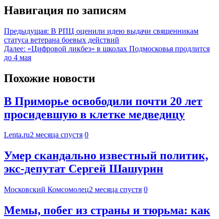
Навигация по записям
Предыдущая:
В РПЦ оценили идею выдачи священникам
статуса ветерана боевых действий
Далее:
«Цифровой ликбез» в школах Подмосковья продлится
до 4 мая
Похожие новости
В Приморье освободили почти 20 лет
просидевшую в клетке медведицу
Lenta.ru
2 месяца спустя
0
Умер скандально известный политик,
экс-депутат Сергей Шашурин
Московский Комсомолец
2 месяца спустя
0
Мемы, побег из страны и тюрьма: как