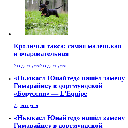
Кроличья такса: самая маленькая
и очаровательная
2 года спустя
2 года спустя
«Ньюкасл Юнайтед» нашёл замену
Гимарайнсу в дортмундской
«Боруссии» — L’Equipe
2 дня спустя
«Ньюкасл Юнайтед» нашёл замену
Гимарайнсу в дортмундской