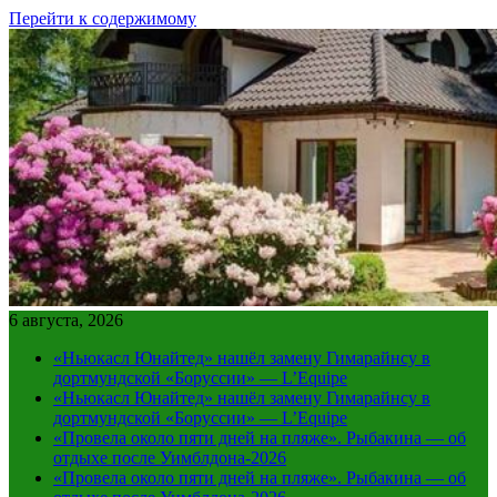
Перейти к содержимому
6 августа, 2026
«Ньюкасл Юнайтед» нашёл замену Гимарайнсу в
дортмундской «Боруссии» — L’Equipe
«Ньюкасл Юнайтед» нашёл замену Гимарайнсу в
дортмундской «Боруссии» — L’Equipe
«Провела около пяти дней на пляже». Рыбакина — об
отдыхе после Уимблдона-2026
«Провела около пяти дней на пляже». Рыбакина — об