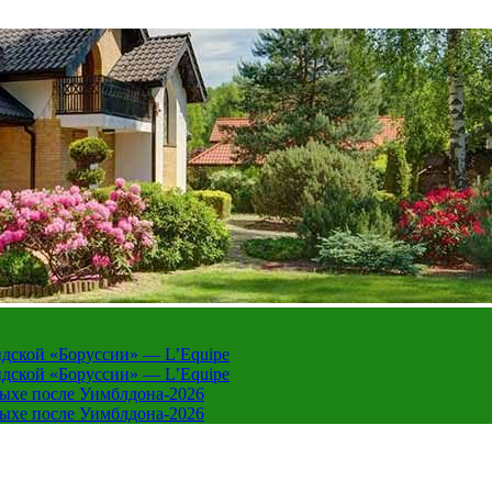
дской «Боруссии» — L’Equipe
дской «Боруссии» — L’Equipe
дыхе после Уимблдона-2026
дыхе после Уимблдона-2026