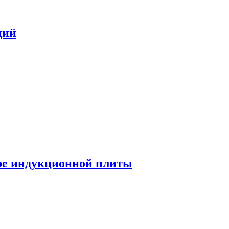
ций
ре индукционной плиты