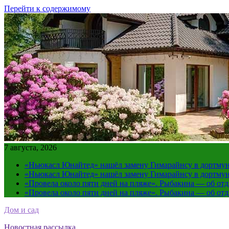
Перейти к содержимому
7 августа, 2026
«Ньюкасл Юнайтед» нашёл замену Гимарайнсу в дортмун
«Ньюкасл Юнайтед» нашёл замену Гимарайнсу в дортмун
«Провела около пяти дней на пляже». Рыбакина — об от
«Провела около пяти дней на пляже». Рыбакина — об от
Дом и сад
Новостная рассылка