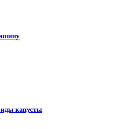
машину
виды капусты