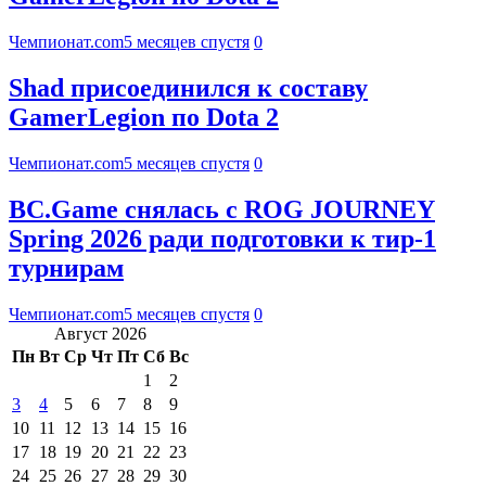
Чемпионат.com
5 месяцев спустя
0
Shad присоединился к составу
GamerLegion по Dota 2
Чемпионат.com
5 месяцев спустя
0
BC.Game снялась с ROG JOURNEY
Spring 2026 ради подготовки к тир-1
турнирам
Чемпионат.com
5 месяцев спустя
0
Август 2026
Пн
Вт
Ср
Чт
Пт
Сб
Вс
1
2
3
4
5
6
7
8
9
10
11
12
13
14
15
16
17
18
19
20
21
22
23
24
25
26
27
28
29
30