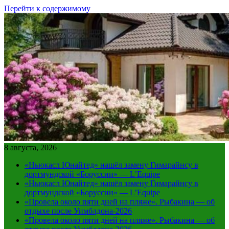
Перейти к содержимому
8 августа, 2026
«Ньюкасл Юнайтед» нашёл замену Гимарайнсу в
дортмундской «Боруссии» — L’Equipe
«Ньюкасл Юнайтед» нашёл замену Гимарайнсу в
дортмундской «Боруссии» — L’Equipe
«Провела около пяти дней на пляже». Рыбакина — об
отдыхе после Уимблдона-2026
«Провела около пяти дней на пляже». Рыбакина — об