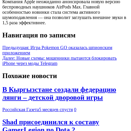
Компания Apple неожиданно анонсировала новую версию
беспроводных наушников AirPods Max. Главной
особенностью новинки стала система активного
шумоподавления — она позволит заглушать внешние звуки в
1,5 раза эффективнее.
Навигация по записям
Предыдущая:
Игра Pokemon GO оказалась шпионским
приложением
Далее:
Новые схемы: мошенники пытаются блокировать
iPhone через моды Telegram
Похожие новости
В Кыргызстане создали федерацию
лянги – детской дворовой игры
Российская Газета
5 месяцев спустя
0
Shad присоединился к составу
GamerLegion по Dota 2