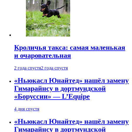
Кроличья такса: самая маленькая
и очаровательная
2 года спустя
2 года спустя
«Ньюкасл Юнайтед» нашёл замену
Гимарайнсу в дортмундской
«Боруссии» — L’Equipe
4 дня спустя
«Ньюкасл Юнайтед» нашёл замену
Гимарайнсу в дортмундской