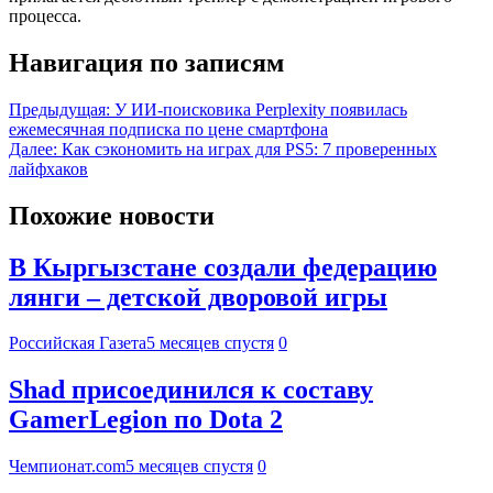
процесса.
Навигация по записям
Предыдущая:
У ИИ-поисковика Perplexity появилась
ежемесячная подписка по цене смартфона
Далее:
Как сэкономить на играх для PS5: 7 проверенных
лайфхаков
Похожие новости
В Кыргызстане создали федерацию
лянги – детской дворовой игры
Российская Газета
5 месяцев спустя
0
Shad присоединился к составу
GamerLegion по Dota 2
Чемпионат.com
5 месяцев спустя
0