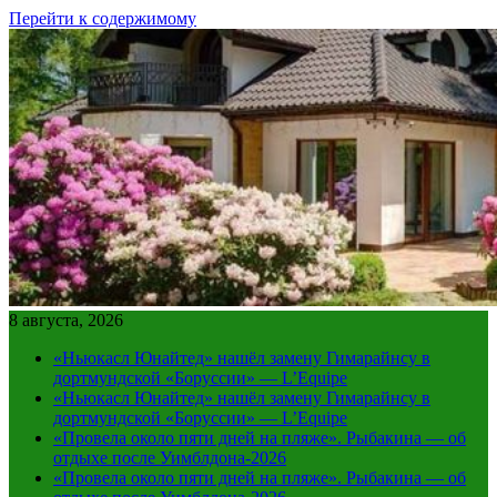
Перейти к содержимому
8 августа, 2026
«Ньюкасл Юнайтед» нашёл замену Гимарайнсу в
дортмундской «Боруссии» — L’Equipe
«Ньюкасл Юнайтед» нашёл замену Гимарайнсу в
дортмундской «Боруссии» — L’Equipe
«Провела около пяти дней на пляже». Рыбакина — об
отдыхе после Уимблдона-2026
«Провела около пяти дней на пляже». Рыбакина — об