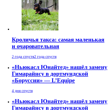
Кроличья такса: самая маленькая
и очаровательная
2 года спустя
2 года спустя
«Ньюкасл Юнайтед» нашёл замену
Гимарайнсу в дортмундской
«Боруссии» — L’Equipe
4 дня спустя
«Ньюкасл Юнайтед» нашёл замену
Гимарайнсу в дортмундской