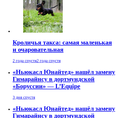
Кроличья такса: самая маленькая
и очаровательная
2 года спустя
2 года спустя
«Ньюкасл Юнайтед» нашёл замену
Гимарайнсу в дортмундской
«Боруссии» — L’Equipe
3 дня спустя
«Ньюкасл Юнайтед» нашёл замену
Гимарайнсу в дортмундской