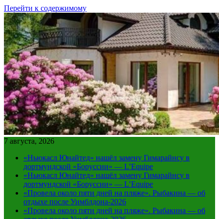
Перейти к содержимому
7 августа, 2026
«Ньюкасл Юнайтед» нашёл замену Гимарайнсу в
дортмундской «Боруссии» — L’Equipe
«Ньюкасл Юнайтед» нашёл замену Гимарайнсу в
дортмундской «Боруссии» — L’Equipe
«Провела около пяти дней на пляже». Рыбакина — об
отдыхе после Уимблдона-2026
«Провела около пяти дней на пляже». Рыбакина — об