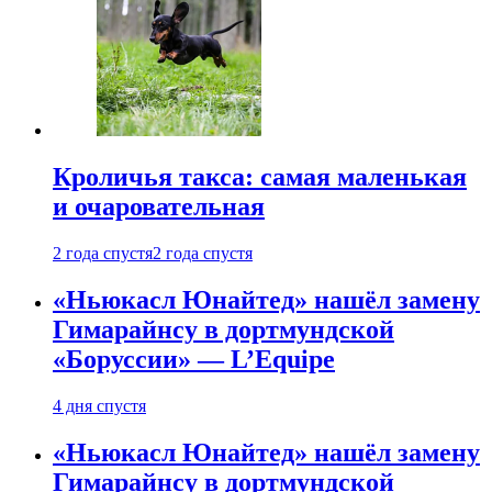
Кроличья такса: самая маленькая
и очаровательная
2 года спустя
2 года спустя
«Ньюкасл Юнайтед» нашёл замену
Гимарайнсу в дортмундской
«Боруссии» — L’Equipe
4 дня спустя
«Ньюкасл Юнайтед» нашёл замену
Гимарайнсу в дортмундской