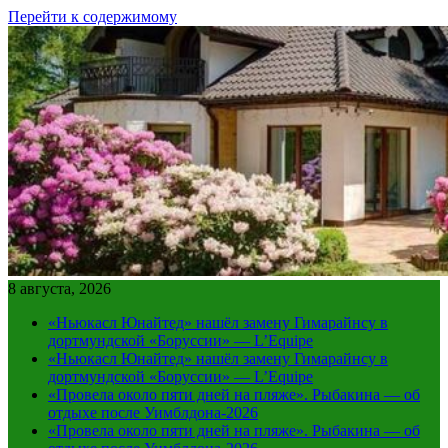
Перейти к содержимому
8 августа, 2026
«Ньюкасл Юнайтед» нашёл замену Гимарайнсу в
дортмундской «Боруссии» — L’Equipe
«Ньюкасл Юнайтед» нашёл замену Гимарайнсу в
дортмундской «Боруссии» — L’Equipe
«Провела около пяти дней на пляже». Рыбакина — об
отдыхе после Уимблдона-2026
«Провела около пяти дней на пляже». Рыбакина — об