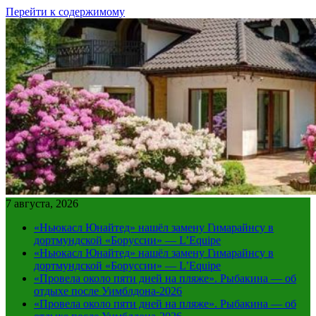
Перейти к содержимому
7 августа, 2026
«Ньюкасл Юнайтед» нашёл замену Гимарайнсу в
дортмундской «Боруссии» — L’Equipe
«Ньюкасл Юнайтед» нашёл замену Гимарайнсу в
дортмундской «Боруссии» — L’Equipe
«Провела около пяти дней на пляже». Рыбакина — об
отдыхе после Уимблдона-2026
«Провела около пяти дней на пляже». Рыбакина — об