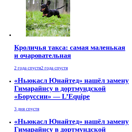
Кроличья такса: самая маленькая
и очаровательная
2 года спустя
2 года спустя
«Ньюкасл Юнайтед» нашёл замену
Гимарайнсу в дортмундской
«Боруссии» — L’Equipe
3 дня спустя
«Ньюкасл Юнайтед» нашёл замену
Гимарайнсу в дортмундской